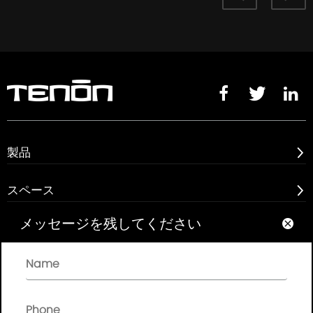



製品

スペース

メッセージを残してください

アバウト

クイックリンク
