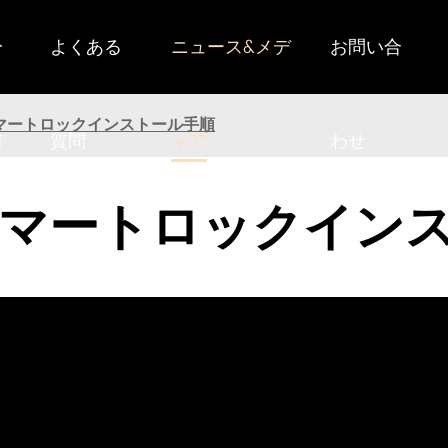
分
よくある
ニュース&メデ
お問い合
 Cスマートロックインストール手順
布
質問
ィア
わせ
 Cスマートロックイ