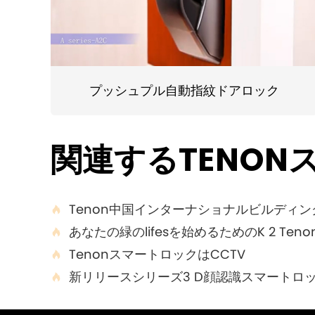
プッシュプル自動指紋ドアロック
関連するTENO
Tenon中国インターナショナルビルディ

あなたの緑のlifesを始めるためのK 2 Tenonミニ

TenonスマートロックはCCTV

新リリースシリーズ3 D顔認識スマートロック
