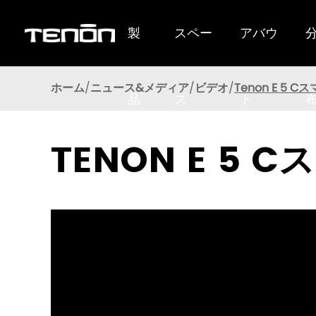
製
スペー
アバウ
TenonSmartLockはユーザーに優れたパフォーマンスを提供します
ホーム
ニュース&メディア
ビデオ
Tenon E 5
品
ス
ト
TENON E 5