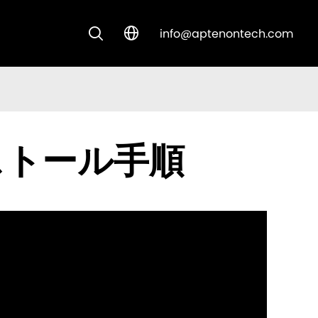
info@aptenontech.com


CUSTOM SOLUTIONS
ンストール手順