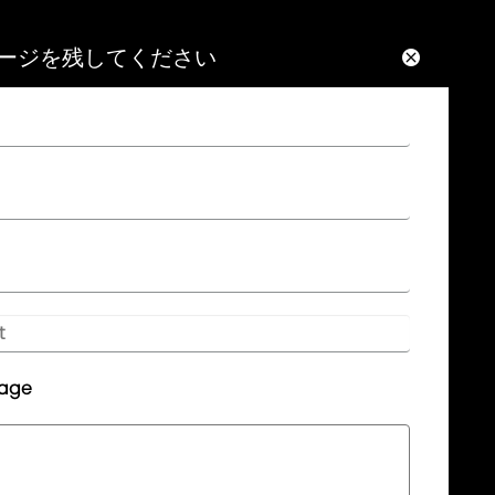
ージを残してください




NEWSLETTER

ここにメッセージを残してください。時間内
にフィードバックをお送りします。.

Eメール:
info@aptenontech.com

Tel:
sage
0086-020-61932298

追加:
8th floor, No.3, Hanxi Business Center,