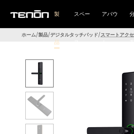
製
スペー
アバウ
TenonSmartLockはユーザーに優れたパフォーマンスを提供します
ホーム
製品
デジタルタッチパッド
スマートアクセ
品
ス
ト