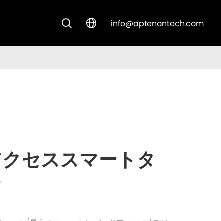
info@aptenontech.com


CUSTOM SOLUTIONS
アクセススマートタ
ド