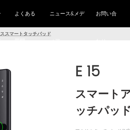
分
よくある
ニュース&メデ
お問い合
ススマートタッチパッド
布
質問
ィア
わせ
E 15
スマート
ッチパッ