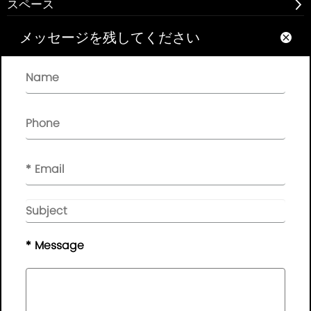
スペース

メッセージを残してください

アバウト

クイックリンク

NEWSLETTER

ここにメッセージを残してください。時間内にフィードバ
ックをお送りします。.
© 著作権-2010-2019 :
Guangdong AP Tenon Sci.&
Tech. Co., Ltd.
All Rights Reserved
* Message
サイトマップ
|
プライバシーポリシー